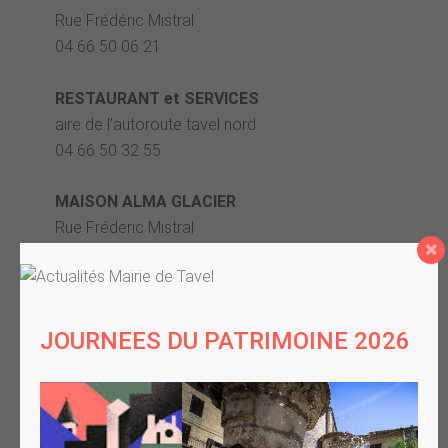
Rue Frédéric Mistral
04 66 50 06 21
RESTAURANT et SERVICES
aire de l'autoroute tavel nord
04 66 50 32 55
MAISON ALMA GLACIER
Rue Fréderic Mistral
L'esprit du sud
L'histoire du village
Le patrimoine
Situation géographique