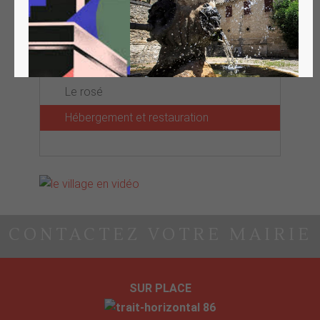
Les chemins de randonnées &
balades oenotouristiques
La pierre de Tavel
Le rosé
Hébergement et restauration
CONTACTEZ VOTRE MAIRIE
SUR PLACE