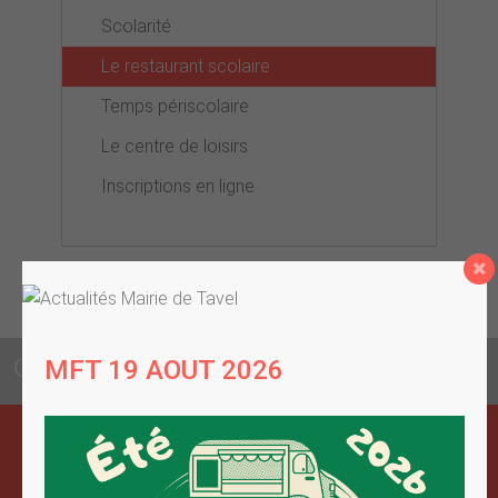
Scolarité
Le restaurant scolaire
Temps périscolaire
Le centre de loisirs
Inscriptions en ligne
CONTACTEZ VOTRE MAIRIE
SUR PLACE