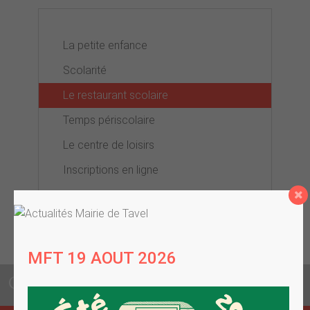
La petite enfance
Scolarité
Le restaurant scolaire
Temps périscolaire
Le centre de loisirs
Inscriptions en ligne
CONTACTEZ VOTRE MAIRIE